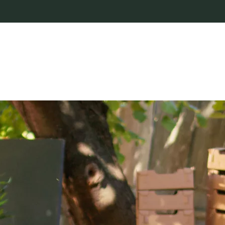
Im Herzen der Sächsischen Schweiz-Osterzgebirge
2200 ha großes Bewirtschaftungsgebiet
Regionaler Genuss im Hofladen
100 % Leidenschaft für eine Zukunft mit Perspektiven
Menü