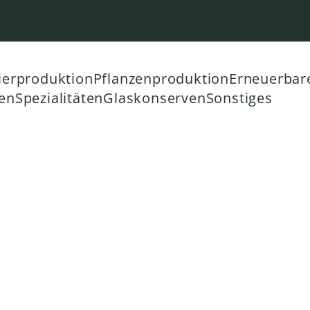
tiven
ierproduktion
Pflanzenproduktion
Erneuerbar
en
Spezialitäten
Glaskonserven
Sonstiges