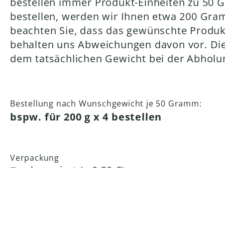
bestellen immer Produkt-Einheiten zu 50 
bestellen, werden wir Ihnen etwa 200 Gram
beachten Sie, dass das gewünschte Produkt
behalten uns Abweichungen davon vor. Die 
dem tatsächlichen Gewicht bei der Abholu
Bestellung nach Wunschgewicht je 50 Gramm:
bspw. für 200 g x 4 bestellen
Verpackung
vakuumiert (+ 0,30 €)
Pflichtfeld
Abholen am
*