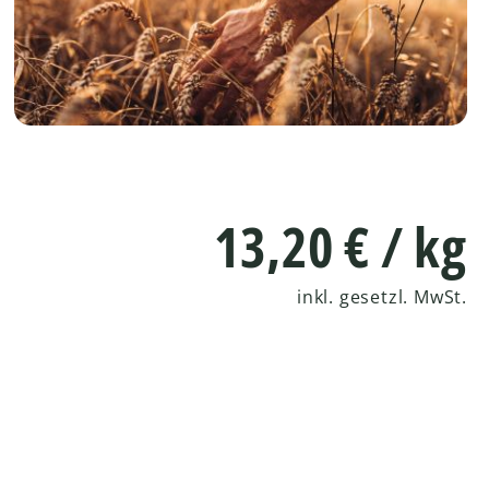
13,20
€
/ kg
inkl. gesetzl. MwSt.
50 g x