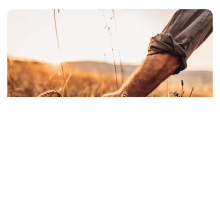
Suchen
13,20
€
/
Bestellung nach Wunschgewicht je 50
Gramm:
bspw. für 200 g x 4 bestellen
kg