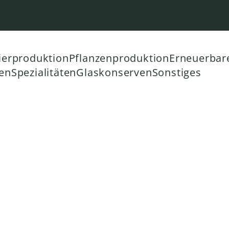
tiven
ierproduktion
Pflanzenproduktion
Erneuerbar
en
Spezialitäten
Glaskonserven
Sonstiges