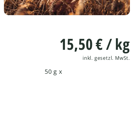
15,50
€
/ kg
inkl. gesetzl. MwSt.
50 g x