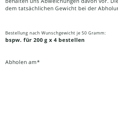
behalten uns Abweichungen davon vor. Die 
dem tatsächlichen Gewicht bei der Abholu
Bestellung nach Wunschgewicht je 50 Gramm:
bspw. für 200 g x 4 bestellen
Pflichtfeld
Abholen am
*
Zurück