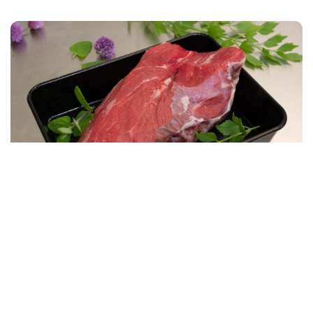
Suchen
17,90
€
/
Bestellung nach Wunschgewicht je 50
Gramm:
bspw. für 200 g x 4 bestellen
kg